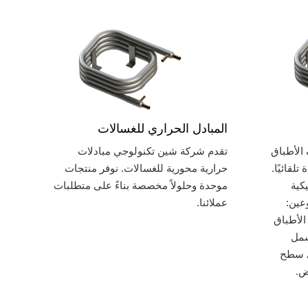
المبادل الحراري للغسالات
الأطباق
تقدم شركة شين تكنولوجي مبادلات
لقائيًا.
حرارية محورية للغسالات. نوفر منتجات
كية
موحدة وحلولاً مخصصة بناءً على متطلبات
عين:
عملائنا.
لأطباق
شمل
ى سطح
ض.