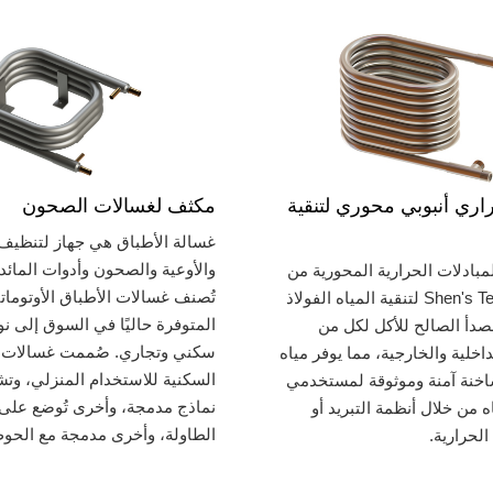
اري أنبوبي محوري لتنقية
مكثف لغسالات الصحون
غسالة الأطباق هي جهاز لتنظيف 
والأوعية والصحون وأدوات المائدة ت
بادلات الحرارية المحورية من
تُصنف غسالات الأطباق الأوتوماتي
Shen's Technology لتنقية المياه الفولاذ
المتوفرة حاليًا في السوق إلى نو
صدأ الصالح للأكل لكل من
سكني وتجاري. صُممت غسالات ا
لداخلية والخارجية، مما يوفر مياه
السكنية للاستخدام المنزلي، وت
ساخنة آمنة وموثوقة لمستخدمي
نماذج مدمجة، وأخرى تُوضع عل
اه من خلال أنظمة التبريد أو
الطاولة، وأخرى مدمجة مع الحو
لحرارية.