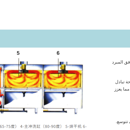
فق المبرد
حة تبادل
مما يعزز