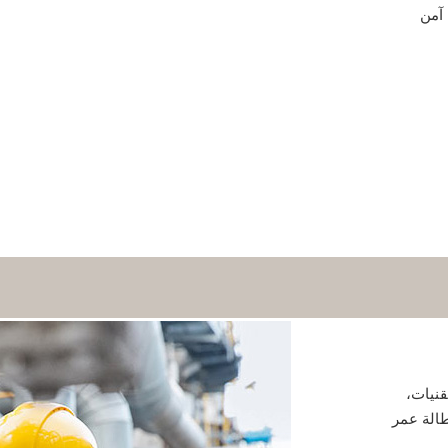
 آمن
قنيات،
طالة عمر