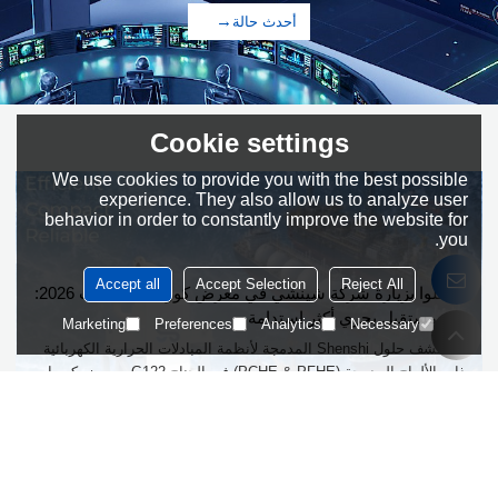
أحدث حالة
Cookie settings
We use cookies to provide you with the best possible
experience. They also allow us to analyze user
behavior in order to constantly improve the website for
you.
Accept all
Accept Selection
Reject All
تفضلوا بزيارة شركة شينشي في معرض كوريا للمحيطات 2026:
نحو مستقبل بحري أكثر استدامة
Marketing
Preferences
Analytics
Necessary
استكشف حلول Shenshi المدمجة لأنظمة المبادلات الحرارية الكهربائية
ذات الألواح المدمجة (PCHE & PFHE) في الجناح G122، معرض كوريا
للمحيطات.
2026/6/3