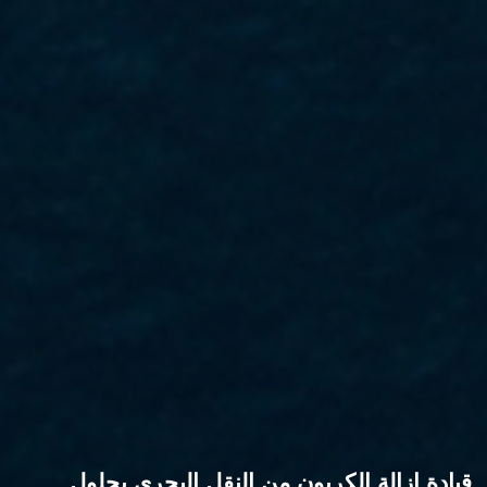
قيادة إزالة الكربون من النقل البحري بحلول