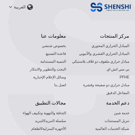
العربية
مركز المنتجات
معلومات عنا
المبادل الحراري المحوري
بخصوص شنشي
المبادل الحراري القشري والأنبوبي
قاعدة التصنيع
مبادل حراري ملفوف ذو غلاف بلاستيكي
التنمية المستدامة
بي سي اتش اي
البحث والتطوير والابتكار
PFHE
وسائل الإعلام الإخبارية
مبادل حراري ذو صفيحة وقشرة
اتصل بنا
المفاعل الدقيق
دعم الخدمة
مجالات التطبيق
خدمة شين
التدفئة والتهوية وتكييف الهواء
تنزيل المستندات
سلسلة التبريد/التبريد
شبكة الخدمات العالمية
الأجهزة المنزلية/الطعام