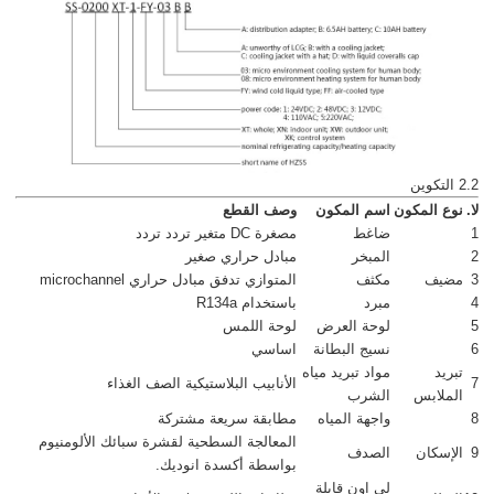
2.2 التكوين
لا.
نوع المكون
اسم المكون
وصف القطع
1
ضاغط
مصغرة DC متغير تردد تردد
2
المبخر
مبادل حراري صغير
3
مضيف
مكثف
المتوازي تدفق مبادل حراري microchannel
4
مبرد
باستخدام R134a
5
لوحة العرض
لوحة اللمس
6
نسيج البطانة
اساسي
تبريد
مواد تبريد مياه
7
الأنابيب البلاستيكية الصف الغذاء
الملابس
الشرب
8
واجهة المياه
مطابقة سريعة مشتركة
المعالجة السطحية لقشرة سبائك الألومنيوم
9
الإسكان
الصدف
بواسطة أكسدة انوديك.
لى اون قابلة