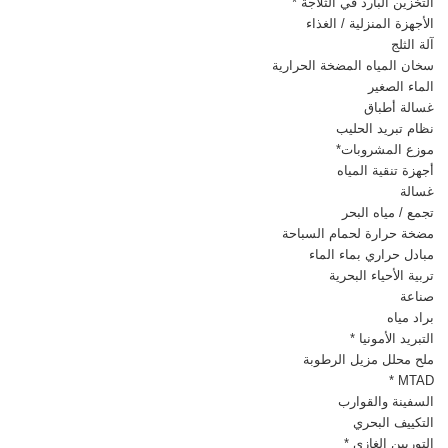
التخزين البارد في الثلاجة *
الأجهزة المنزلية / الغذاء
آلة الثلج
سخان المياه المضخة الحرارية
الماء الصغير
غسالة أطباق
نظام تبريد الحليب
موزع المشروبات*
أجهزة تنقية المياه
غسالة
تجمع / مياه البحر
مضخة حرارة لحمام السباحة
مبادل حراري بماء الماء
تربية الأحياء البحرية
صناعة
براد مياه
التبريد الأمونيا *
ملح محلل مزيل الرطوبة
MTAD *
السفينة والقوارب
التكييف البحري
التوربين الغازي *