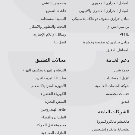
المبادل الحراري المحوري
بخصوص شنشي
المبادل الحراري القشري والأنبوبي
قاعدة التصنيع
مبادل حراري ملفوف ذو غلاف بلاستيكي
التنمية المستدامة
بي سي اتش اي
البحث والتطوير والابتكار
PFHE
وسائل الإعلام الإخبارية
مبادل حراري ذو صفيحة وقشرة
اتصل بنا
المفاعل الدقيق
دعم الخدمة
مجالات التطبيق
خدمة شين
التدفئة والتهوية وتكييف الهواء
تنزيل المستندات
سلسلة التبريد/التبريد
شبكة الخدمات العالمية
الأجهزة المنزلية/الطعام
خدمات مخصصة
الكهرباء الخضراء
فيديو
السفن البحرية
طاقة الهيدروجين
الشركات التابعة
الطيران والفضاء
هانغتشو مايكروكنترول
مجموعة نقل الحركة
تشجيانغ مايكرو إنتليجنس
الغازات الصناعية