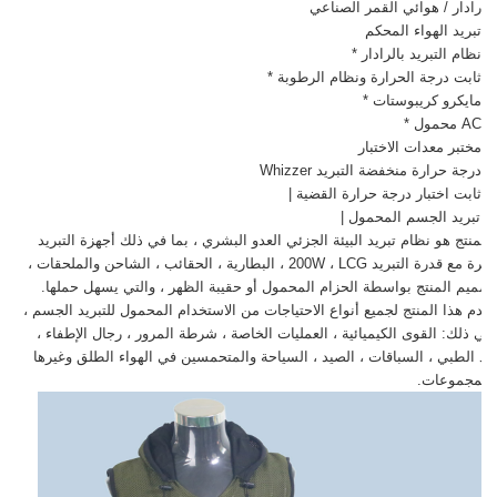
رادار / هوائي القمر الصناعي
تبريد الهواء المحكم
نظام التبريد بالرادار *
ثابت درجة الحرارة ونظام الرطوبة *
مايكرو كريبوستات *
AC محمول *
مختبر معدات الاختبار
درجة حرارة منخفضة التبريد Whizzer
ثابت اختبار درجة حرارة القضية |
م تبريد الجسم المحمول |
 المنتج هو نظام تبريد البيئة الجزئي العدو البشري ، بما في ذلك أجهزة التبريد
الصغيرة مع قدرة التبريد 200W ، LCG ، البطارية ، الحقائب ، الشاحن والملحقات ،
تصميم المنتج بواسطة الحزام المحمول أو حقيبة الظهر ، والتي يسهل حملها.
خدم هذا المنتج لجميع أنواع الاحتياجات من الاستخدام المحمول للتبريد الجسم ،
 في ذلك: القوى الكيميائية ، العمليات الخاصة ، شرطة المرور ، رجال الإطفاء ،
نقاذ الطبي ، السباقات ، الصيد ، السياحة والمتحمسين في الهواء الطلق وغيرها
المجموعات.