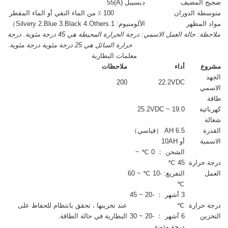
ضجيج المضيف
ديسيبل (A)
55
متوسطة الدوران
100 ٪ من الماء النقي أو الماء المقطر
مواد المظهر
الألومنيوم: 1.Silvery 2.Blue 3.Black 4.Others）
ملاحظة: حالة العمل الاسمي: درجة الحرارة المحيطة هي 45 درجة مئوية. درجة
حرارة السائل هي 25 درجة مئوية درجة مئوية.
معلمات البطارية
مشروع
أداء
ملاحظات
الجهد
200
22.2VDC
الاسمي
طاقة
كهربائية
19.0 ~ 25.2VDC
شغالة
القدرة
6.5 AH （قياسي）
الاسمية
أو 10AH
الشحن ： 0 ℃ ~
درجة حرارة
45 ℃
العمل
التفريغ: -10 ℃ ~ 60
℃
3 أشهر ： -20 ~ 45
درجة حرارة
℃
عند تخزينها ، تحقق بانتظام للحفاظ على
التخزين
6 أشهر ： -20 ~ 30
البطارية في حالة الطاقة.
درجة مئوية