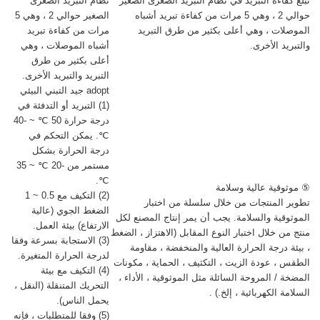
تبلغ كفاءة التبريد في نظام التبريد الصغرى الصغير
نظام التبريد الصغرى
حوالي 2 ، وهي 5 مرات من كفاءة تبريد أشباه
الصغير حوالي 2 ، وهي 5
الموصلات ، وهي أعلى بكثير من طرق التبريد
مرات من كفاءة تبريد
والتبريد الأخرى.
أشباه الموصلات ، وهي
أعلى بكثير من طرق
التبريد والتبريد الأخرى.
adopt جيد التبني البيئي
(1) التبريد أو التدفئة في
درجة حرارة 50 ℃ ~ -40
℃. يمكن التحكم في
درجة الحرارة بشكل
مستمر من -20 ℃ ~ 35
℃.
⑤ موثوقية عالية وسلامة
(2) التكيف مع 0.5 ~ 1
تطوير المنتجات من خلال سلسلة من اختبار
الضغط الجوي (عالية
الموثوقية والسلامة. يجب أن يمر إنتاج المصنع لكل
الارتفاع) بيئة العمل.
منتج من خلال اختبار النوع المقابل (الاهتزاز ، الضغط
(3) الاستجابة بسرعة وفقا
، بيئة درجة الحرارة العالية والمنخفضة ، مقاومة
لدرجة الحرارة المتغيرة.
الطقس ، عودة الزيت ، التكثيف ، الحماية ، مكونات
(4) التكيف مع بيئة
المضخة / المروحة السائلة مثل الموثوقية ، الأداء ،
التحريك المتنقلة (النقل ،
السلامة الكهربائية ، إلخ.) .
يحمل الناس).
(5) وفقا للمتطلبات ، فإنه