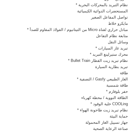
نظام التبريد بالمحركات البحرية *
المستحضرات الدوائية الكيميائية
تواصل المفاعل الصغير
مايكرو خلاط
مبادل حراري لقناة Micro من التيتانيوم / الفولاذ المقاوم للصدأ *
متابعة نظام التفاعل
وسائل النقل
تبريد غاز السيارات *
محرك ستيرلينغ التبريد *
نظام تبريد زيت القطار Bullet Train *
تبريد بطارية السيارة
طاقة
الغاز الطبيعي Gasfy / التصفية *
طاقة شمسية
حفر بلوفارم *
الطاقة النووية / محطة كهرباء
COOLing خلية الوقود *
نظام تبريد زيت طاحونة الهواء *
حماية البيئة
جهاز تسييل الغاز المحمولة
صناعة الرعاية الصحية