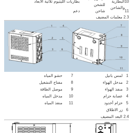
10
البطارية
بطاريات الليثيوم ثلاثية الأبعاد
للشحن
والشاحن
11
شاحن
دعم
2.3 معلمات المضيف
1
لمس بانيل
7
حشو المياه
2
مدخل الهواء
8
مفتاح التشغيل
3
منفذ الهواء
9
موصل الطاقة
4
عصابة حزام
10
مدخل المياه
5
حزام أخدود
11
منفذ المياه
6
زر الاطلاق
2.4 البعد المضيف