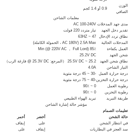
الوزن
0.9 أو 1.4 كجم
الصافي
معلمات الشاحن
مدى جهد المدخلات
AC 100-240V
تقدير دخل الجهد
تيار متردد 220 فولت
نطاق تردد الإدخال
47 ~ 63HZ
المدخلات الحالية
2.5A Max (AC 180V ، الحمولة الكاملة)
العمل بكفاءة
85٪ Min (@ 220V AC ， Full Lord)
شحن الجهد
25.2V DC
نطاق شحن الجهد
25.2 ~ 25.5V DC （المرجع: 25.3V DC @ فارغة الرب）
التيار الشاحن
4.0A
درجة حرارة العمل
-30 ~ 45 درجة مئوية
درجة حرارة التخزين
-40 ~ 75 درجة مئوية
رطوبة العمل
0 ~ 90٪
رطوبة التخزين
0 ~ 90٪
طريقة التبريد
تبريد الهواء الطبيعي
مؤشر حالة إشارة الشاحن
تعليمات الصمام
حالة الشحن
أخضر
أحمر
في انتظار الشحن
على
إيقاف
سد العجز في البطاريات
إيقاف
على