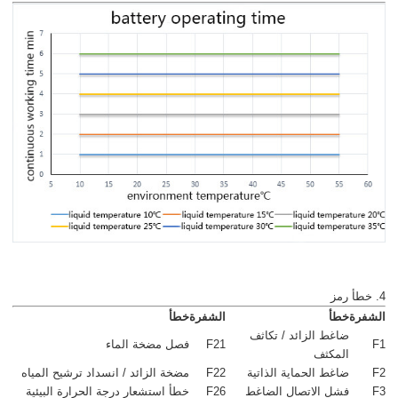
4. خطأ رمز
الشفرة
خطأ
الشفرة
خطأ
ضاغط الزائد / تكاثف
F1
F21
فصل مضخة الماء
المكثف
F2
ضاغط الحماية الذاتية
F22
مضخة الزائد / انسداد ترشيح المياه
F3
فشل الاتصال الضاغط
F26
خطأ استشعار درجة الحرارة البيئية