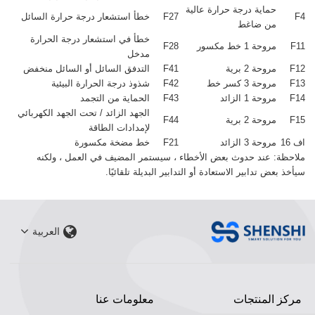
حماية درجة حرارة عالية
F4
F27
خطأ استشعار درجة حرارة السائل
من ضاغط
خطأ في استشعار درجة الحرارة
F11
مروحة 1 خط مكسور
F28
مدخل
F12
مروحة 2 برية
F41
التدفق السائل أو السائل منخفض
F13
مروحة 3 كسر خط
F42
شذوذ درجة الحرارة البيئية
F14
مروحة 1 الزائد
F43
الحماية من التجمد
الجهد الزائد / تحت الجهد الكهربائي
F15
مروحة 2 برية
F44
لإمدادات الطاقة
اف 16
مروحة 3 الزائد
F21
خط مضخة مكسورة
ملاحظة: عند حدوث بعض الأخطاء ، سيستمر المضيف في العمل ، ولكنه
سيأخذ بعض تدابير الاستعادة أو التدابير البديلة تلقائيًا.
العربية
مركز المنتجات
معلومات عنا