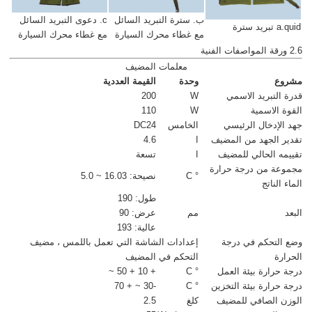
ب. سترة التبريد السائل
c. دعوى التبريد السائل
a.quid تبريد سترة
مع غطاء محرك السيارة
مع غطاء محرك السيارة
2.6 ورقة المواصفات الفنية
معلمات المضيف
مشروع
وحدة
القيمة العددية
قدرة التبريد الاسمي
W
200
القوة الاسمية
W
110
جهد الإدخال الرئيسي
الخامس
DC24
تقدير الجهد من المضيف
ا
4.6
تقييمه الحالي للمضيف
ا
تسعة
مجموعة من درجة حرارة
° C
نصيحة: 16.03 ~ 5.0
الماء الناتج
طول: 190
البعد
مم
عرض: 90
عالية: 193
وضع التحكم في درجة
إعدادات الشاشة التي تعمل باللمس ، مضيف
الحرارة
التحكم في المضيف
درجة حرارة بيئة العمل
° C
+ 10 + 50 ~
درجة حرارة بيئة التخزين
° C
-30 ~ + 70
الوزن الصافي للمضيف
كلغ
2.5