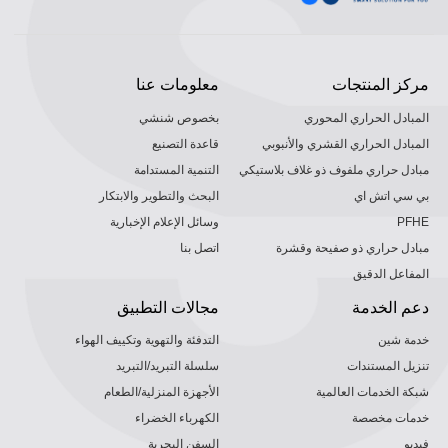
مركز المنتجات
معلومات عنا
المبادل الحراري المحوري
بخصوص شنشي
المبادل الحراري القشري والأنبوبي
قاعدة التصنيع
مبادل حراري ملفوف ذو غلاف بلاستيكي
التنمية المستدامة
بي سي اتش اي
البحث والتطوير والابتكار
PFHE
وسائل الإعلام الإخبارية
مبادل حراري ذو صفيحة وقشرة
اتصل بنا
المفاعل الدقيق
دعم الخدمة
مجالات التطبيق
خدمة شين
التدفئة والتهوية وتكييف الهواء
تنزيل المستندات
سلسلة التبريد/التبريد
شبكة الخدمات العالمية
الأجهزة المنزلية/الطعام
خدمات مخصصة
الكهرباء الخضراء
فيديو
السفن البحرية