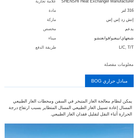
SHENSHI Heat Exchanger Manufacturer​
علامة تجارية
316 لتر
مادة
إتش زد إس إس
ماركة
يدعم
مخصص
شنغهاي/نينغبو/قوانغتشو
ميناء
L/C, T/T
طريقة الدفع
معلومات مفصلة
مبادل حراري BOG
يمكن لنظام معالجة الغاز المتبخر في السفن ومحطات الغاز الطبيعي
المسال إعادة تسييل الغاز الطبيعي المسال المتطاير بسبب ارتفاع درجة
الحرارة أثناء النقل لتقليل فقدان الغاز الطبيعي.