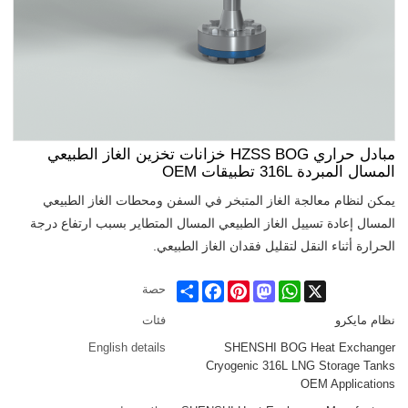
مبادل حراري HZSS BOG خزانات تخزين الغاز الطبيعي
المسال المبردة 316L تطبيقات OEM
يمكن لنظام معالجة الغاز المتبخر في السفن ومحطات الغاز الطبيعي
المسال إعادة تسييل الغاز الطبيعي المسال المتطاير بسبب ارتفاع درجة
الحرارة أثناء النقل لتقليل فقدان الغاز الطبيعي.
Share
Facebook
Pinterest
Mastodon
WhatsApp
X
حصة
نظام مايكرو
فئات
English details
SHENSHI BOG Heat Exchanger
Cryogenic 316L LNG Storage Tanks
OEM Applications