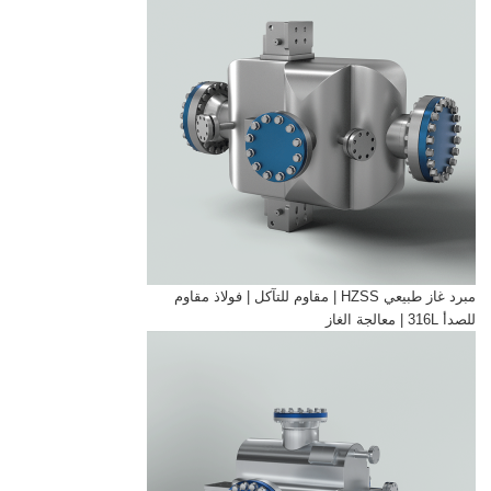
مبرد غاز طبيعي HZSS | مقاوم للتآكل | فولاذ مقاوم
للصدأ 316L | معالجة الغاز