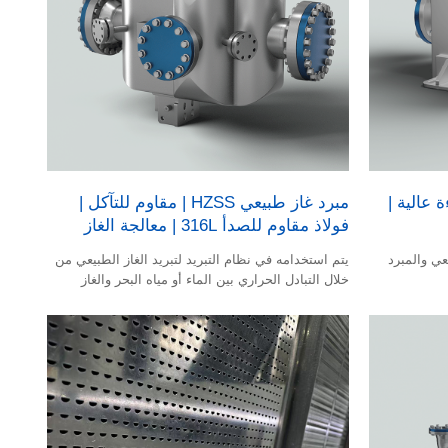
ي HZSS | كفاءة عالية |
مبرد غاز طبيعي HZSS | مقاوم للتآكل |
فولاذ مقاوم للصدأ 316L | معالجة الغاز
عي والمبرد
يتم استخدامه في نظام التبريد لتبريد الغاز الطبيعي من
خلال التبادل الحراري بين الماء أو مياه البحر والغاز
الطبيعي.