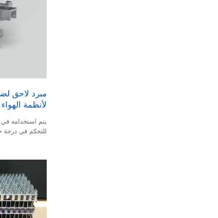
لأنظمة الهواء 316L تطبيقات OEM
يتم استخدامه في ن
للتحكم في درجة ح