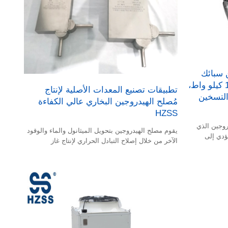
 سبائك
إنكونيل عالية الحرارة، بقدرة 150 كيلو واط،
تطبيقات تصنيع المعدات الأصلية لإنتاج
لتسخين
مُصلح الهيدروجين البخاري عالي الكفاءة
HZSS
روجين الذي
يقوم مصلح الهيدروجين بتحويل الميثانول والماء والوقود
يؤدي إلى
الآخر من خلال إصلاح التبادل الحراري لإنتاج غاز
شغيل مركبة
الهيدروجين.