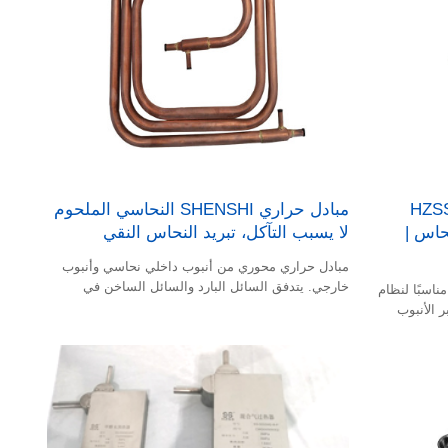
ل حلزوني لولبي من شركة HZSS
مبادل حراري SHENSHI النحاسي الملحوم
نحاس |
لا يسبب التآكل، تبريد النحاس النقي
مبادل حراري محوري من أنبوب داخلي نحاسي وأنبوب
خارجي. يتدفق السائل البارد والسائل الساخن في
تبر المبادل الحراري الأنبوبي من HZSS مناسبًا لنظام
الفجوة.
ر الأنبوب