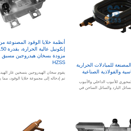
أنظمة خلايا الوقود المصنوعة من
مزودة بسخان هيدروجين مسبق ا
HZSS
كة HZSS المصنعة للمبادلات الحرارية
سية والفولاذية الصناعية
يقوم سخان الهيدروجين بتسخين غاز الهيد
تم إدخاله إلى مجموعة خلايا الوقود، مما 
لمحوري للأنبوب الداخلي والأنبوب
تسريع سرعة بدء تشغيل المجموعة وبدء ت
سائل البارد والسائل الساخن في
خلية وقود الهيدروجين بسرعة.