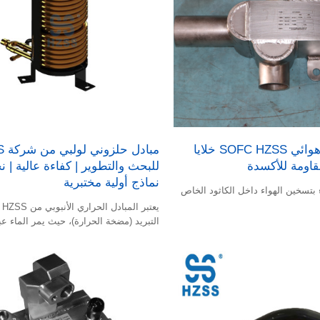
مبادل حراري هوائي SOFC HZSS خلايا
مباد
قاومة للأكسدة
للبحث والتطوير | كفاءة عالية | 
نماذج أولية مختبرية
بتسخين الهواء داخل الكاثود الخاص
يع
التبريد (مضخة الحرارة)، حيث يمر الماء عب
ويمر المبرد عبر الغلاف.