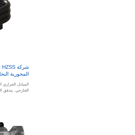
شر
المحورية النحا
المبادل الحراري ا
الخارجي. يتدفق ال
الفجوة.