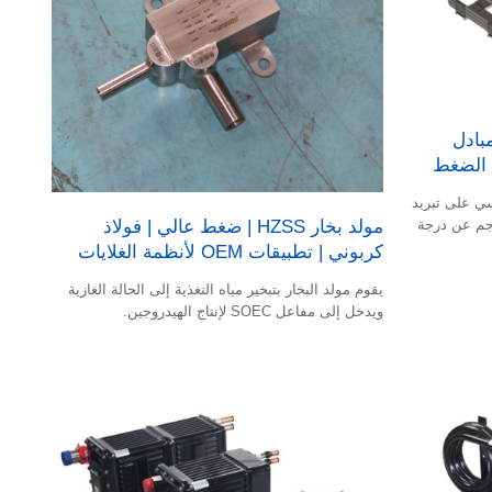
ق، مبادل
 الضغط
ي على تبريد
مولد بخار HZSS | ضغط عالي | فولاذ
اجم عن درجة
كربوني | تطبيقات OEM لأنظمة الغلايات
يقوم مولد البخار بتبخير مياه التغذية إلى الحالة الغازية
ويدخل إلى مفاعل SOEC لإنتاج الهيدروجين.