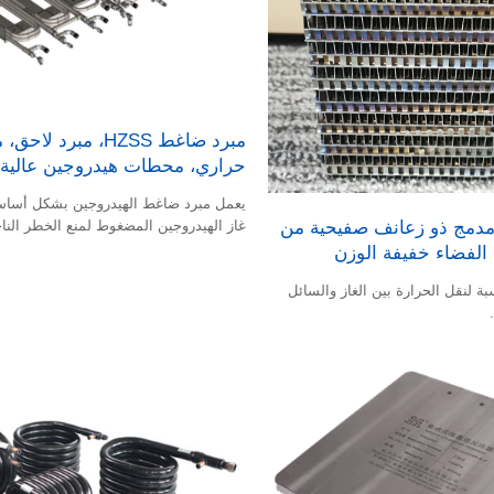
مبرد ضاغط HZSS، مبرد لاح
حراري، محطات هيدروجين عالية
يعمل مبرد ضاغط الهيدروجين بشكل أساس
مدمج ذو زعانف صفيحية من
غاز الهيدروجين المضغوط لمنع الخطر الن
حرارة الضغط العالية.
FPHEs مناسبة لنقل الحرارة بين الغاز والسائل