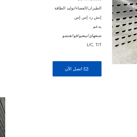
الطيران/الفضاء/توليد الطاقة
إتش زد إس إس
يدعم
شنغهاي/نينغبو/قوانغتشو
L/C, T/T
اتصل الآن