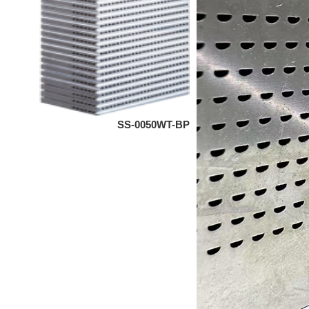
SS-0050WT-BP