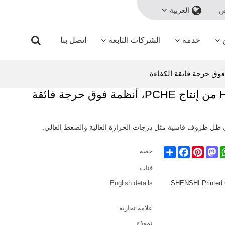
ص
العربية
خدمة
الشركات التابعة
اتصل بنا
مبادل حراري للدوائر المطبوعة HZSS من إنتاج PCHE، أنظمة فوق حرجة فائقة
Share
Facebook
Pinterest
Mastodon
WhatsA
حصة
فئات
English details
SHENSHI Printed C
علامة تجارية
نموذج