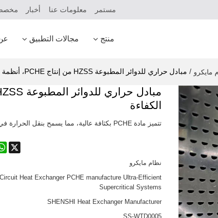
مستمر
معلومات عنا
أخبار
مخص
منتج
مجالات التطبيق
عن
/
مبادل حراري للدوائر المطبوعة HZSS من إنتاج PCHE، أنظمة فوق حرجة فائقة الكفاءة
 مايكرو
الكفاءة
تتميز مادة PCHE بكثافة عالية، مما يسمح بنقل الحرارة في ظل ظروف قاسية مثل درجات الحرارة العالية والضغط العالي.
pp
X
نظام مايكرو
ircuit Heat Exchanger PCHE manufacture Ultra-Efficient
Supercritical Systems
SHENSHI Heat Exchanger Manufacturer​
SS-WTD0005