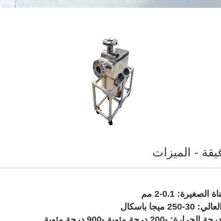
يقة - الميزات
الصغيرة: 0.1-2 مم
250 ميجا باسكال
ة: -200 درجة مئوية -900 درجة مئوية