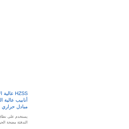
HZSS عالي
أنابيب عالية 
مبادل حراري
التدفئة مضخة الحر
حراري أنبوب النح