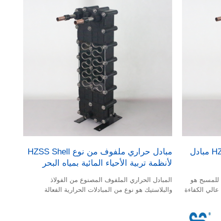
 الحراري
ة المحدودة
ادل الحراري
لكبير
مضخة حرارة حمام السباحة HZSS مبادل
مبادل حراري ملفوف من نوع HZSS Shell
لأنظمة تربية الأحياء المائية بمياه البحر
 للمسبح هو
المبادل الحراري الملفوف المصنوع من الفولاذ
عالي الكفاءة
والبلاستيك هو نوع من المبادلات الحرارية الفعالة
؛ يتم الجمع
المكونة من شكل أوميجا المنحني بواسطة أنبوب مضلع
وبي والمبادل
فعال والقشرة مع لوحة حاجزة؛ يتم الجمع بين ميزات
من البلاستيك
المبادل الحراري القشري والأنبوبي والمبادل الحراري