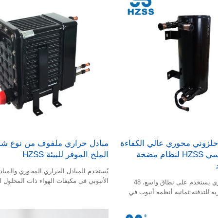
لزوني محوري عالي الكفاءة
مبادل حراري ملفوف من نوع ش
من أنبوب نحاسي HZSS لنظام مضخة
الملح الموفر للبيئة HZSS
يُستخدم المبادل الحراري المحوري والمباد
الأنبوبي في مكيفات الهواء ذات المحلول
هذا المبادل الحراري يستخدم على نطاق واسع، 48
أساسي لتحقيق نقل فعال للطاقة الحرارية 
 للتدفئة ثمانية أنظمة أنبوب في
التبريد أو التدفئة. ويلعب هذان المبادلان ال
ي نحاسي
رئيسيًا في أنظمة تكييف الهواء ذات المحل