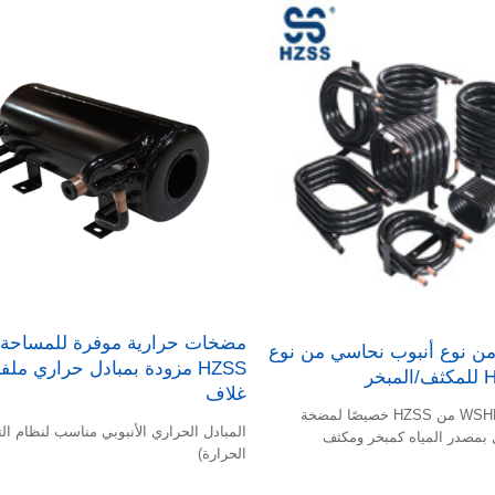
مضخات حرارية موفرة للمساحة 
من نوع أنبوب نحاسي من نوع
HZSS مزودة بمبادل حراري م
غلاف
تم تصنيع ملفات WSHP من HZSS خصيصًا لمضخة
المبادل الحراري الأنبوبي مناسب لنظام ال
 بمصدر المياه كمبخر ومكثف
الحرارة)