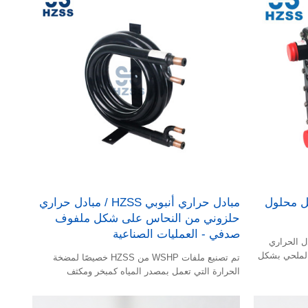
ل محلول
مبادل حراري أنبوبي HZSS / مبادل حراري
حلزوني من النحاس على شكل ملفوف
صدفي - العمليات الصناعية
ل الحراري
 الملحي بشكل
تم تصنيع ملفات WSHP من HZSS خصيصًا لمضخة
لإكمال دورة
الحرارة التي تعمل بمصدر المياه كمبخر ومكثف
حراريان دورًا
ول الملحي