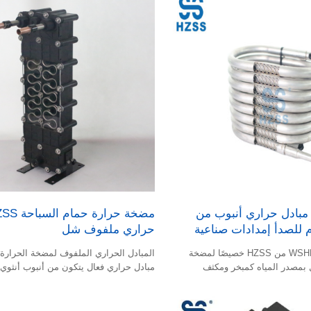
نظرًا لاختلاف بنيتهما وأدائهما. يُعد المبادل
المحوري أكثر ملاءمةً للحالات ذات المساح
وكفاءة نقل الحرارة العالية، بينما يُعد المب
الأنبوبي أكثر ملاءمةً للأنظمة ذات التدفق ا
والتشغيل المستقر طويل الأمد.
ملة مبادل حراري أنبوب من
م للصدأ إمدادات صناعية
حراري ملفوف شل
تم تصنيع ملفات WSHP من HZSS خصيصًا لمضخة
المبادل الحراري الملفوف لمضخة الحرارة
 بمصدر المياه كمبخر ومكثف
مبادل حراري فعال يتكون من أنبوب أنثوي 
مصنوع على شكل أوميجا وقشرة بلاستيكية 
بين ميزات المبادل الحراري القشري والأنب
الحراري اللوحي ببراعة ؛ القشرة مصنوعة 