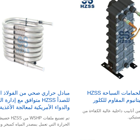
الهندسي ؛ ترتيب الأنبوب الداخلي له براءة
أصلية.
مبادل حراري لحمامات السباحة HZSS
مبادل حراري صحي من الفولاذ ال
انيوم المقاوم للكلور
للصدأ HZSS متوافق مع إدارة ا
والدواء الأمريكية لمعالجة الأغذية
ن أنابيب داخلية عالية الكفاءة من
تم تصنيع ملفات HP
الحرارة التي تعمل بمصدر المياه كمبخر و