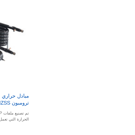
مبادل حراري 
ترومبون HZSS للمكثف/المبخر
الحرارة التي تعمل