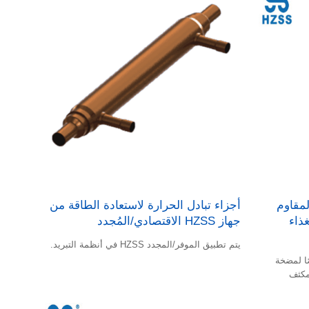
 اختراع تقنية
اللوح ببراعة؛ يتكون الغلاف من بطانة بلاستيكية وطبقة
عزل رغوية وغلاف فولاذي؛ ترتيب الأنبوب الداخلي له
براءة اختراع تقنية أصلية.
مقاوم
أجزاء تبادل الحرارة لاستعادة الطاقة من
لغذاء
جهاز HZSS الاقتصادي/المُجدد
يتم تطبيق الموفر/المجدد HZSS في أنظمة التبريد.
WS من HZSS خصيصًا لمضخة
مكثف