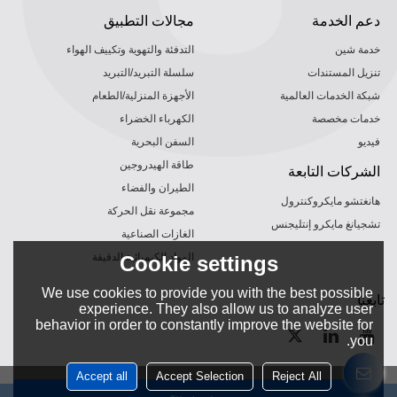
دعم الخدمة
مجالات التطبيق
خدمة شين
التدفئة والتهوية وتكييف الهواء
تنزيل المستندات
سلسلة التبريد/التبريد
شبكة الخدمات العالمية
الأجهزة المنزلية/الطعام
خدمات مخصصة
الكهرباء الخضراء
فيديو
السفن البحرية
طاقة الهيدروجين
الشركات التابعة
الطيران والفضاء
هانغتشو مايكروكنترول
مجموعة نقل الحركة
تشجيانغ مايكرو إنتليجنس
الغازات الصناعية
المواد الكيميائية الدقيقة
Cookie settings
We use cookies to provide you with the best possible
تابعنا
experience. They also allow us to analyze user
behavior in order to constantly improve the website for
you.
Accept all
Accept Selection
Reject All