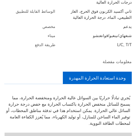
درجات الحرارة العالية
ثاني أكسيد الكربون فوق الحرج، الغاز
الوسائط القابلة للتطبيق
الطبيعي، الماء، درجة الحرارة العالية
يدعم
مخصص
شنغهاي/نينغبو/قوانغتشو
ميناء
L/C, T/T
طريقة الدفع
معلومات مفصلة
وحدة استعادة الحرارة المهدرة
يُجري تبادلًا حراريًا بين السوائل عالية الحرارة ومنخفضة الحرارة، مما
يسمح للسائل منخفض الحرارة باكتساب الحرارة مع خفض درجة حرارة
السائل عالي الحرارة. يمكن استخدام هذا في تدفئة مناطق المحطات، أو
توفير الماء الساخن للمنازل، أو توليد الكهرباء، مما يُعزز الكفاءة العامة
لمحطات الطاقة النووية.