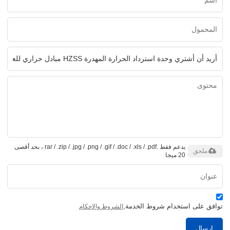
يدعم فقط .rar / .zip / .jpg / .png / .gif / .doc / .xls / .pdf ، بحد أقصى
ملحق
20 ميجا
توافق على استخدام شروط الخدمة,
الشروط والاحكام
إرسال