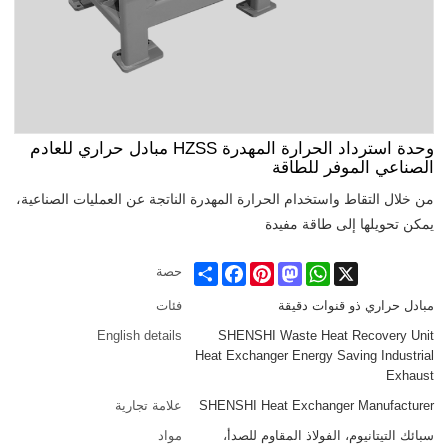
وحدة استرداد الحرارة المهدرة HZSS مبادل حراري للعادم
الصناعي الموفر للطاقة
من خلال التقاط واستخدام الحرارة المهدرة الناتجة عن العمليات الصناعية،
يمكن تحويلها إلى طاقة مفيدة
Share
Facebook
Pinterest
Mastodon
WhatsApp
X
حصة
مبادل حراري ذو قنوات دقيقة
فئات
English details
SHENSHI Waste Heat Recovery Unit
Heat Exchanger Energy Saving Industrial
Exhaust
SHENSHI Heat Exchanger Manufacturer​
علامة تجارية
سبائك التيتانيوم، الفولاذ المقاوم للصدأ،
مواد