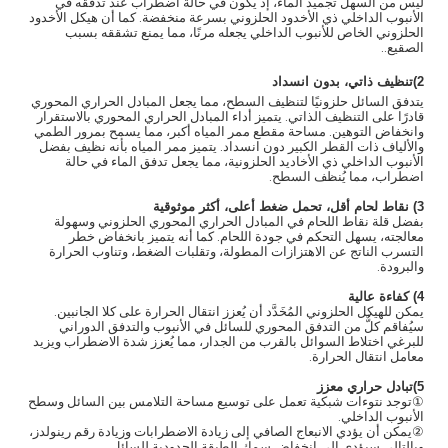
ليس من السهل تجميد الماء، إذ يكون في حالة اضطراب عند تدفقه في
الأنبوب الداخلي ذي الأخدود الحلزوني بسرعة منخفضة. كما أن هيكل الأخدود
الحلزوني الخاص للأنبوب الداخلي يجعله مرنًا، مما يمنع تشققه بسبب
الصقيع.
.
2)
تنظيف ذاتي، بدون انسداد
يتدفق السائل حلزونيًا لتنظيف السطح، مما يجعل المبادل الحراري المحوري
قادرًا على التنظيف الذاتي. يتميز أداء المبادل الحراري المحوري بالاستقرار
وانخفاض التوهين. مساحة مقطع ممر المياه أكبر، مما يسمح بمرور الطمي
والألياف ذات القطر الكبير دون انسداد. يتميز ممر المياه بأنه نظيف بفضل
الأنبوب الداخلي ذي الأخاديد الحلزونية، مما يجعل تدفق الماء في حالة
اضطراب، مما يُنظف السطح.
3) نقاط لحام أقل، تحمل ضغط أعلى، أكثر موثوقية
بفضل قلة نقاط اللحام في المبادل الحراري المحوري الحلزوني وسهولة
معالجته، يسهل التحكم في جودة اللحام. كما أنه يتميز بانخفاض خطر
التسرب الناتج عن الاهتزازات المطولة، وتقلبات الضغط، وتناوب الحرارة
والبرودة.
4) كفاءة عالية
يمكن للهيكل الحلزوني المُخَدَّد أن يُعزز انتقال الحرارة على كلا الجانبين.
سيُفاقم كلٌّ من التدفق المحوري للسائل في الأنبوب والتدفق الدوراني
للبرغي اختلاط السوائل بالقرب من الجدار، مما يُعزز شدة الاضطراب ويزيد
معامل انتقال الحرارة.
5)
تبادل حراري معزز
①توجد نتوءات شبكية تعمل على توسيع مساحة التلامس بين السائل وسطح
الأنبوب الداخلي.
②
يمكن أن يؤدي الانبعاج الصافي إلى زيادة الاضطرابات وزيادة رقم رينولدز،
وبالتالي سيؤدي إلى انخفاض سمك الطبقة الحدودية للسائل.