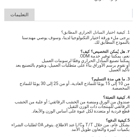
التعليمات
1. كيفية اختيار المبادل الحراري المطابق؟
يرجى ملء ورقة اختيار التكنولوجيا لدينا، وسوف يوصي مهندسنا
بالنموذج المطابق لك.
٢. هل يُمكن التخصيص؟ كيف؟
نعم، يمكننا توفير خدمة ODM.
يمكننا تصنيع المبادل الحراري وفقًا لرسومات العميل.
أو نقوم برسم الأوراق بناءً على متطلبات العميل، ونقوم بالتصنيع بعد
تأكيد العميل.
3. ما هي مدة التسليم؟
من 10 إلى 15 يومًا للنماذج العادية، أو من 25 إلى 30 يومًا للنماذج
المخصصة.
4. كيفية التعبئة؟
صندوق من الورق ومنصة من الخشب الرقائقي؛ أو علبة من الخشب
الرقائقي للمنتجات ذات الوزن الثقيل.
قطع فردية أو متعددة لكل عبوة على أساس الوزن والأبعاد.
5.كيفية الدفع؟
بشكل عام، من خلال T/T وL/C عند الاطلاع، يتوفر OA لطلبات الشراء
بكميات كبيرة والتعاون طويل الأمد.