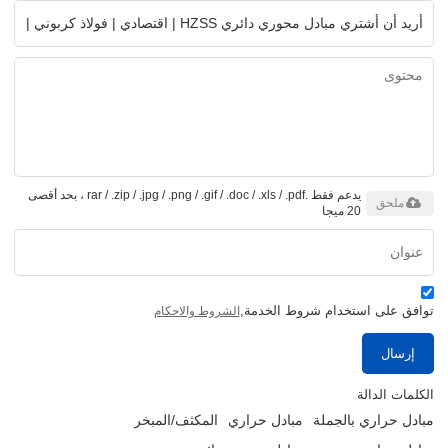
يدعم فقط .rar / .zip / .jpg / .png / .gif / .doc / .xls / .pdf ، بحد أقصى
ملحق
20 ميجا
توافق على استخدام شروط الخدمة,
الشروط والاحكام
إرسال
الكلمات الدالة
مبادل حراري بالجملة
مبادل حراري
المكثف/المبخر