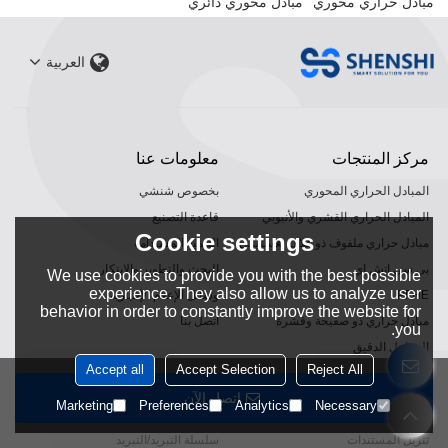
مبادل حراري محوري
مبادل محوري دائري
العربية
مركز المنتجات
معلومات عنا
المبادل الحراري المحوري
بخصوص شنشي
المبادل الحراري القشري والأنبوبي
قاعدة التصنيع
Cookie settings
مبادل حراري ملفوف ذو غلاف بلاستيكي
التنمية المستدامة
بي سي اتش اي
البحث والتطوير والابتكار
We use cookies to provide you with the best possible
experience. They also allow us to analyze user
PFHE
وسائل الإعلام الإخبارية
behavior in order to constantly improve the website for
مبادل حراري ذو صفيحة وقشرة
اتصل بنا
you.
المفاعل الدقيق
Accept all
Accept Selection
Reject All
دعم الخدمة
مجالات التطبيق
اتصل الآن
Marketing
Preferences
Analytics
Necessary
خدمة شين
التدفئة والتهوية وتكييف الهواء
تنزيل المستندات
سلسلة التبريد/التبريد