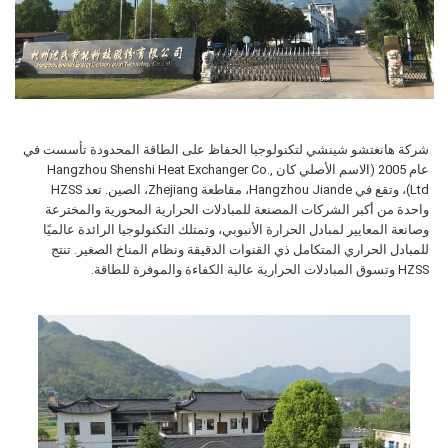
شركة هانغتشو شينشي لتكنولوجيا الحفاظ على الطاقة المحدودة
تأسست في
عام 2005 (الاسم الأصلي كان Hangzhou Shenshi Heat Exchanger Co.,
Ltd)، وتقع في Hangzhou Jiande، مقاطعة Zhejiang، الصين. تعد HZSS
واحدة من أكبر الشركات المصنعة للمبادلات الحرارية المحورية والمخترعة
وصانعة المعايير لمبادل الحرارة الأنبوبي، وتمتلك التكنولوجيا الرائدة عالميًا
للمبادل الحراري المتكامل ذي القنوات الدقيقة ونظام المناخ الصغير. تنتج
HZSS وتسوق المبادلات الحرارية عالية الكفاءة والموفرة للطاقة.