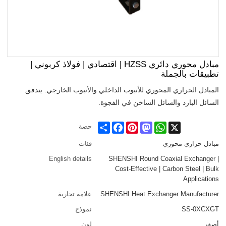
مبادل محوري دائري HZSS | اقتصادي | فولاذ كربوني |
تطبيقات بالجملة
المبادل الحراري المحوري للأنبوب الداخلي والأنبوب الخارجي. يتدفق
السائل البارد والسائل الساخن في الفجوة.
Share
Facebook
Pinterest
Mastodon
WhatsApp
X
حصة
مبادل حراري محوري
فئات
English details
SHENSHI Round Coaxial Exchanger |
Cost-Effective | Carbon Steel | Bulk
Applications
SHENSHI Heat Exchanger Manufacturer​
علامة تجارية
SS-0XCXGT
نموذج
أصفر
لون