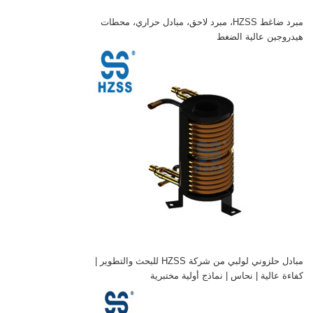
مبرد ضاغط HZSS، مبرد لاحق، مبادل حراري، محطات
هيدروجين عالية الضغط
مبادل حلزوني لولبي من شركة HZSS للبحث والتطوير |
كفاءة عالية | نحاس | نماذج أولية مختبرية