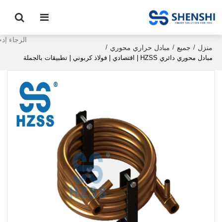
منزل
جميع
مبادل حراري محوري
/
/
/
مبادل محوري دائري HZSS | اقتصادي | فولاذ كربوني | تطبيقات بالجملة