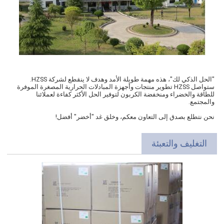
"الحل الذكي لك"، هذه مهمة طويلة الأمد وهدف لا ينقطع لشركة HZSS.
ستواصل HZSS تطوير منتجات وأجهزة المبادلات الحرارية المصغرة الموفرة
للطاقة والخضراء ومنخفضة الكربون لتوفير الحل الأكثر كفاءة لعملائنا
والمجتمع.
نحن نتطلع بصدق إلى التعاون معكم، وخلق غد "أخضر" أفضل!
التغليف والتعبئة