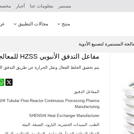
مستمر
معلومات عنا
أخبار
مخص
منتج
مجالات التطبيق
عن
مفاعل التدفق الأنبوبي HZSS للمعالجة المستمرة لتصنيع الأدوية
يتم تحقيق الخلط الفعال ونقل الحرارة عن طريق التدفق ال
pp
X
المفاعل الدقيق
I Tubular Flow Reactor Continuous Processing Pharma
Manufacturing
SHENSHI Heat Exchanger Manufacturer​
الطب، المبيدات الحشرية، البارود، الصبغة، البيئة
الفولاذ المقاوم للصدأ، هاستيلوي، التيتانيوم، التنتالوم، النيكل