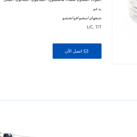
يدعم
شنغهاي/نينغبو/قوانغتشو
L/C, T/T
اتصل الآن