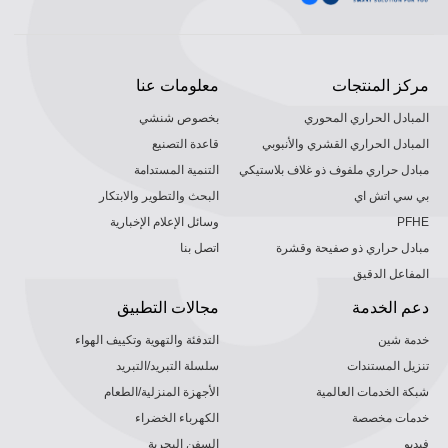
مركز المنتجات
معلومات عنا
المبادل الحراري المحوري
بخصوص شنشي
المبادل الحراري القشري والأنبوبي
قاعدة التصنيع
مبادل حراري ملفوف ذو غلاف بلاستيكي
التنمية المستدامة
بي سي اتش اي
البحث والتطوير والابتكار
PFHE
وسائل الإعلام الإخبارية
مبادل حراري ذو صفيحة وقشرة
اتصل بنا
المفاعل الدقيق
دعم الخدمة
مجالات التطبيق
خدمة شين
التدفئة والتهوية وتكييف الهواء
تنزيل المستندات
سلسلة التبريد/التبريد
شبكة الخدمات العالمية
الأجهزة المنزلية/الطعام
خدمات مخصصة
الكهرباء الخضراء
فيديو
السفن البحرية