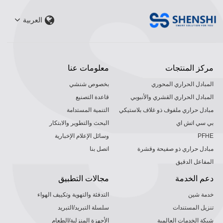
العربية
مركز المنتجات
معلومات عنا
المبادل الحراري المحوري
بخصوص شنشي
المبادل الحراري القشري والأنبوبي
قاعدة التصنيع
مبادل حراري ملفوف ذو غلاف بلاستيكي
التنمية المستدامة
بي سي اتش اي
البحث والتطوير والابتكار
PFHE
وسائل الإعلام الإخبارية
مبادل حراري ذو صفيحة وقشرة
اتصل بنا
المفاعل الدقيق
دعم الخدمة
مجالات التطبيق
خدمة شين
التدفئة والتهوية وتكييف الهواء
تنزيل المستندات
سلسلة التبريد/التبريد
شبكة الخدمات العالمية
الأجهزة المنزلية/الطعام