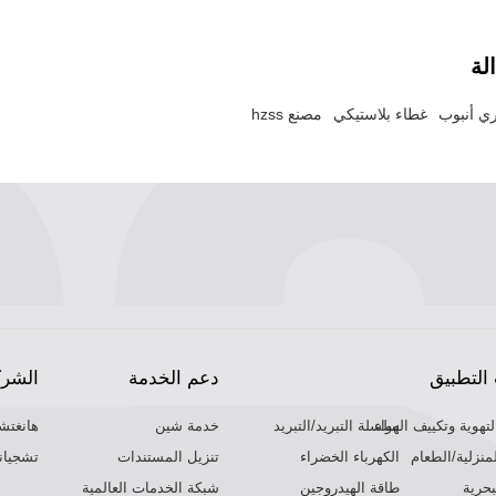
لة
ري أنبوب
غطاء بلاستيكي
مصنع hzss
التطبيق
دعم الخدمة
الشرك
لتهوية وتكييف الهواء
سلسلة التبريد/التبريد
خدمة شين
هانغتش
لمنزلية/الطعام
الكهرباء الخضراء
تنزيل المستندات
تشجيانغ
حرية
طاقة الهيدروجين
شبكة الخدمات العالمية