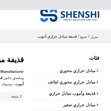
/
/
قذيفة مبادل حراري أنبوب
منزل
جميع
فئات
قذيفة مب
مبادل حراري محوري
Manufacturer​
وملصق خاص
قذ
مبادل حراري محوري لفائف
أنبوب
، وسوف نر
قذيفة وأنبوب مبادل حراري
1 نتيجة
مبادل حراري صغير