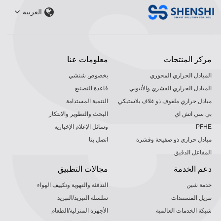
العربية
مركز المنتجات
معلومات عنا
المبادل الحراري المحوري
بخصوص شنشي
المبادل الحراري القشري والأنبوبي
قاعدة التصنيع
مبادل حراري ملفوف ذو غلاف بلاستيكي
التنمية المستدامة
بي سي اتش اي
البحث والتطوير والابتكار
PFHE
وسائل الإعلام الإخبارية
مبادل حراري ذو صفيحة وقشرة
اتصل بنا
المفاعل الدقيق
دعم الخدمة
مجالات التطبيق
خدمة شين
التدفئة والتهوية وتكييف الهواء
تنزيل المستندات
سلسلة التبريد/التبريد
شبكة الخدمات العالمية
الأجهزة المنزلية/الطعام