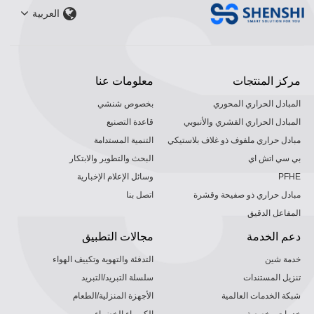
العربية
مركز المنتجات
معلومات عنا
المبادل الحراري المحوري
بخصوص شنشي
المبادل الحراري القشري والأنبوبي
قاعدة التصنيع
مبادل حراري ملفوف ذو غلاف بلاستيكي
التنمية المستدامة
بي سي اتش اي
البحث والتطوير والابتكار
PFHE
وسائل الإعلام الإخبارية
مبادل حراري ذو صفيحة وقشرة
اتصل بنا
المفاعل الدقيق
دعم الخدمة
مجالات التطبيق
خدمة شين
التدفئة والتهوية وتكييف الهواء
تنزيل المستندات
سلسلة التبريد/التبريد
شبكة الخدمات العالمية
الأجهزة المنزلية/الطعام