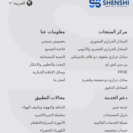
العربية
مركز المنتجات
معلومات عنا
المبادل الحراري المحوري
بخصوص شنشي
المبادل الحراري القشري والأنبوبي
قاعدة التصنيع
مبادل حراري ملفوف ذو غلاف بلاستيكي
التنمية المستدامة
بي سي اتش اي
البحث والتطوير والابتكار
PFHE
وسائل الإعلام الإخبارية
مبادل حراري ذو صفيحة وقشرة
اتصل بنا
المفاعل الدقيق
دعم الخدمة
مجالات التطبيق
خدمة شين
التدفئة والتهوية وتكييف الهواء
تنزيل المستندات
سلسلة التبريد/التبريد
شبكة الخدمات العالمية
الأجهزة المنزلية/الطعام
خدمات مخصصة
الكهرباء الخضراء