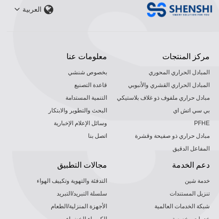
العربية
مركز المنتجات
معلومات عنا
المبادل الحراري المحوري
بخصوص شنشي
المبادل الحراري القشري والأنبوبي
قاعدة التصنيع
مبادل حراري ملفوف ذو غلاف بلاستيكي
التنمية المستدامة
بي سي اتش اي
البحث والتطوير والابتكار
PFHE
وسائل الإعلام الإخبارية
مبادل حراري ذو صفيحة وقشرة
اتصل بنا
المفاعل الدقيق
دعم الخدمة
مجالات التطبيق
خدمة شين
التدفئة والتهوية وتكييف الهواء
تنزيل المستندات
سلسلة التبريد/التبريد
شبكة الخدمات العالمية
الأجهزة المنزلية/الطعام