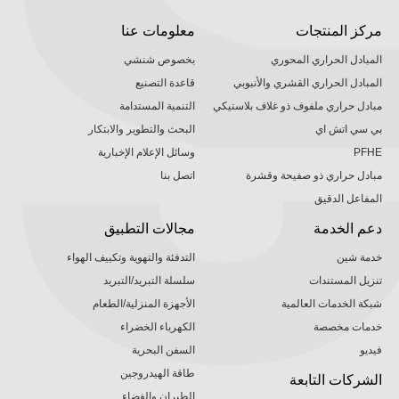
مركز المنتجات
معلومات عنا
المبادل الحراري المحوري
بخصوص شنشي
المبادل الحراري القشري والأنبوبي
قاعدة التصنيع
مبادل حراري ملفوف ذو غلاف بلاستيكي
التنمية المستدامة
بي سي اتش اي
البحث والتطوير والابتكار
PFHE
وسائل الإعلام الإخبارية
مبادل حراري ذو صفيحة وقشرة
اتصل بنا
المفاعل الدقيق
دعم الخدمة
مجالات التطبيق
خدمة شين
التدفئة والتهوية وتكييف الهواء
تنزيل المستندات
سلسلة التبريد/التبريد
شبكة الخدمات العالمية
الأجهزة المنزلية/الطعام
خدمات مخصصة
الكهرباء الخضراء
فيديو
السفن البحرية
طاقة الهيدروجين
الشركات التابعة
الطيران والفضاء