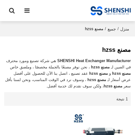
منزل
جميع
/
/
مصنع hzss
مصنع hzss
SHENSHI Heat Exchanger Manufacturer​
هي شركة تصنيع ومورد محترف
في الصين لـ
مصنع hzss
، نحن نوفر مصنعًا بالجملة مخصصًا ، وملصق خاص
مصنع hzss
و
مصنع hzss
عقد تصنيع ، اتصل بنا الآن للحصول على أفضل
عرض أسعار لـ
مصنع hzss
، وسوف نرد في الوقت المناسب، ونحن لسنا بأقل
سعر
مصنع hzss
، ولكن سوف نقدم لك خدمة أفضل.
1 نتيجة