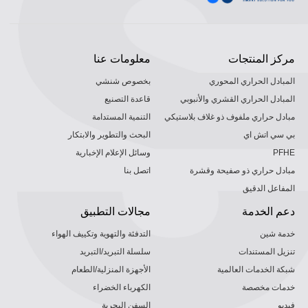
مركز المنتجات
معلومات عنا
المبادل الحراري المحوري
بخصوص شنشي
المبادل الحراري القشري والأنبوبي
قاعدة التصنيع
مبادل حراري ملفوف ذو غلاف بلاستيكي
التنمية المستدامة
بي سي اتش اي
البحث والتطوير والابتكار
PFHE
وسائل الإعلام الإخبارية
مبادل حراري ذو صفيحة وقشرة
اتصل بنا
المفاعل الدقيق
دعم الخدمة
مجالات التطبيق
خدمة شين
التدفئة والتهوية وتكييف الهواء
تنزيل المستندات
سلسلة التبريد/التبريد
شبكة الخدمات العالمية
الأجهزة المنزلية/الطعام
خدمات مخصصة
الكهرباء الخضراء
فيديو
السفن البحرية