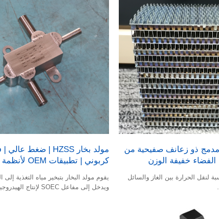
مدمج ذو زعانف صفيحية من
مولد بخار HZSS | ضغط عالي 
كربوني | تطبيقات OEM لأنظمة الغلايات
FPHEs مناسبة لنقل الحرارة بين الغاز والسائل
يقوم مولد البخار بتبخير مياه التغذية إلى ال
ويدخل إلى مفاعل SOEC لإنتاج الهيدروجين.