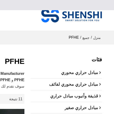
PFHE
/
/
منزل
جميع
فئات
PFHE
مبادل حراري محوري
Manufacturer​
PFHE
و
PFHE
ع
مبادل حراري محوري لفائف
سوف نقدم لك خ
قذيفة وأنبوب مبادل حراري
11 نتيجة
مبادل حراري صغير