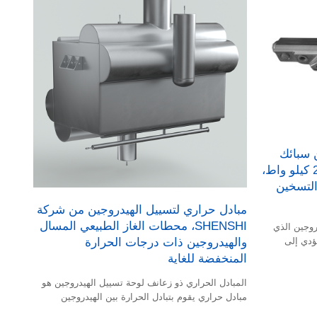
 سبائك
إنكونيل عالية الحرارة، بقدرة 230 كيلو واط،
لتسخين
مبادل حراري لتسييل الهيدروجين من شركة
SHENSHI، محطات الغاز الطبيعي المسال
روجين الذي
والهيدروجين ذات درجات الحرارة
يؤدي إلى
شغيل مركبة
المنخفضة للغاية
المبادل الحراري ذو زعانف لوحة تسييل الهيدروجين هو
مبادل حراري يقوم بتبادل الحرارة بين الهيدروجين
والغازات مثل النيتروجين، ويبردها إلى الحالة السائلة.