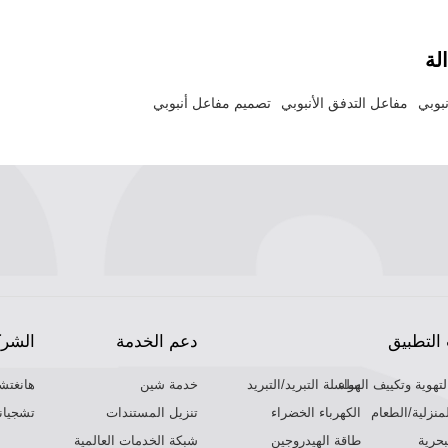
لة
نبوبي
مفاعل التدفق الأنبوبي
تصميم مفاعل أنبوبي
التطبيق
دعم الخدمة
الشرك
لتهوية وتكييف الهواء
سلسلة التبريد/التبريد
خدمة شين
هانغتش
لمنزلية/الطعام
الكهرباء الخضراء
تنزيل المستندات
تشجيانغ
حرية
طاقة الهيدروجين
شبكة الخدمات العالمية