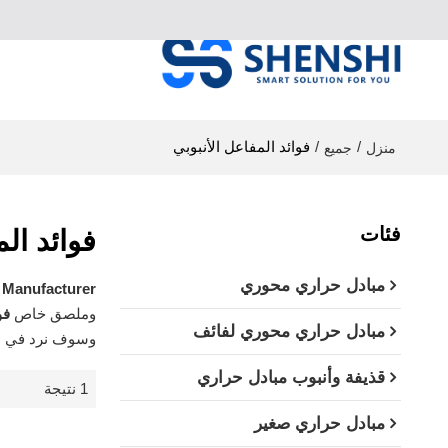
/
/
فوائد المفاعل الأنبوبي
منزل
جميع
فئات
فوائد الم
مبادل حراري محوري
Manufacturer​
وملصق خاص
فو
مبادل حراري محوري لفائف
وسوف نرد في ا
قذيفة وأنبوب مبادل حراري
1 نتيجة
مبادل حراري صغير