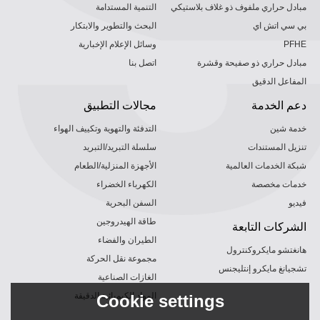
مبادل حراري ملفوف ذو غلاف بلاستيكي
التنمية المستدامة
بي سي اتش اي
البحث والتطوير والابتكار
PFHE
وسائل الإعلام الإخبارية
مبادل حراري ذو صفيحة وقشرة
اتصل بنا
المفاعل الدقيق
دعم الخدمة
مجالات التطبيق
خدمة شين
التدفئة والتهوية وتكييف الهواء
تنزيل المستندات
سلسلة التبريد/التبريد
شبكة الخدمات العالمية
الأجهزة المنزلية/الطعام
خدمات مخصصة
الكهرباء الخضراء
فيديو
السفن البحرية
طاقة الهيدروجين
الشركات التابعة
الطيران والفضاء
هانغتشو مايكروكنترول
مجموعة نقل الحركة
تشجيانغ مايكرو إنتليجنس
الغازات الصناعية
المواد الكيميائية الدقيقة
Cookie settings